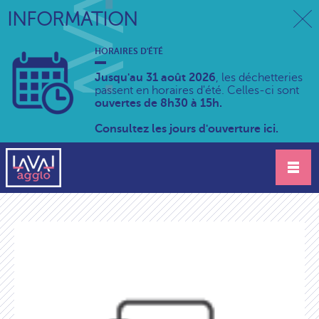
INFORMATION
HORAIRES D'ÉTÉ
Jusqu'au 31 août 2026
, les déchetteries
passent en horaires d'été. Celles-ci sont
ouvertes de 8h30 à 15h.
Consultez les jours d'ouverture ici.