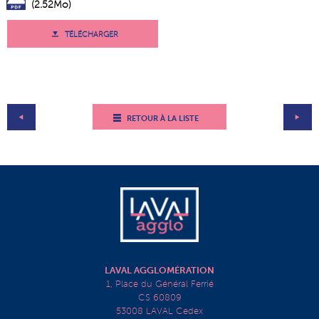
(2.52Mo)
TÉLÉCHARGER
RETOUR À LA LISTE
LAVAL AGGLOMÉRATION
1, Place du Général Ferrié
CS 60809
53008 LAVAL Cedex