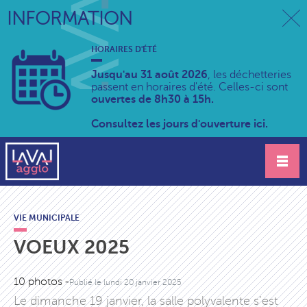
INFORMATION
HORAIRES D'ÉTÉ
Jusqu'au 31 août 2026
, les déchetteries
passent en horaires d'été. Celles-ci sont
ouvertes de 8h30 à 15h.
Consultez les jours d'ouverture ici.
VIE MUNICIPALE
VOEUX 2025
10 photos -
Publié le
lundi 20 janvier 2025
Le dimanche 19 janvier, la salle polyvalente s’est