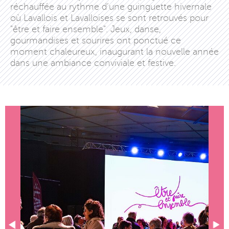
réchauffée au rythme d’une guinguette hivernale
où Lavallois et Lavalloises se sont retrouvés pour
"être et faire ensemble". Jeux, danse,
gourmandises et sourires ont ponctué ce
moment chaleureux, inaugurant la nouvelle année
dans une ambiance conviviale et festive.