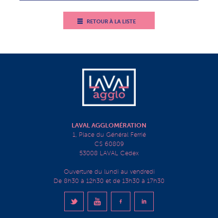
RETOUR À LA LISTE
LAVAL AGGLOMÉRATION
1, Place du Général Ferrié
CS 60809
53008 LAVAL Cedex
Ouverture du lundi au vendredi
De 8h30 à 12h30 et de 13h30 à 17h30