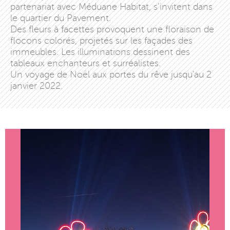
partenariat avec Méduane Habitat, s’invitent dans
le quartier du Pavement.
Des fleurs à facettes provoquent une floraison de
flocons colorés, projetés sur les façades des
immeubles. Les illuminations dessinent des
tableaux enchanteurs et surréalistes.
Un voyage de Noël aux portes du rêve jusqu'au 2
janvier 2022.