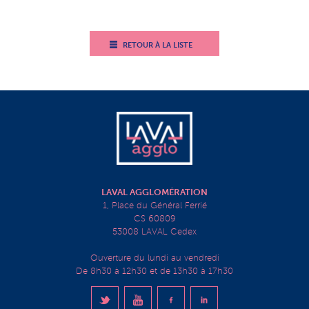
RETOUR À LA LISTE
LAVAL AGGLOMÉRATION
1, Place du Général Ferrié
CS 60809
53008 LAVAL Cedex
Ouverture du lundi au vendredi
De 8h30 à 12h30 et de 13h30 à 17h30