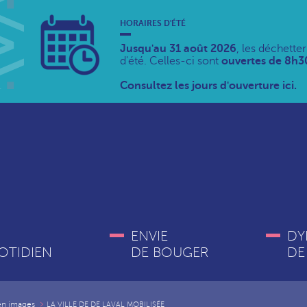
HORAIRES D'ÉTÉ
Jusqu'au 31 août 2026
, les déchette
d'été. Celles-ci sont
ouvertes de 8h30
Consultez les jours d'ouverture ici.
ENVIE
DY
OTIDIEN
DE BOUGER
DE
 en images
LA VILLE DE DE LAVAL MOBILISÉE