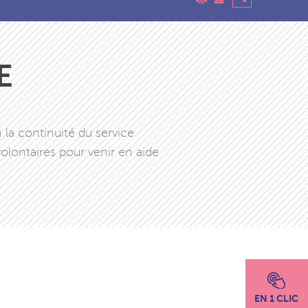
E
la continuité du service
olontaires pour venir en aide
EN 1 CLIC