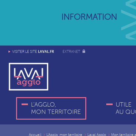
INFORMATION
LAVAL.FR
VISITER LE SITE
EXTRANET
L'AGGLO,
UTILE
MON TERRITOIRE
AU QU
Accueil
L'Agglo, mon territoire
Laval Agglo
Mon territoire