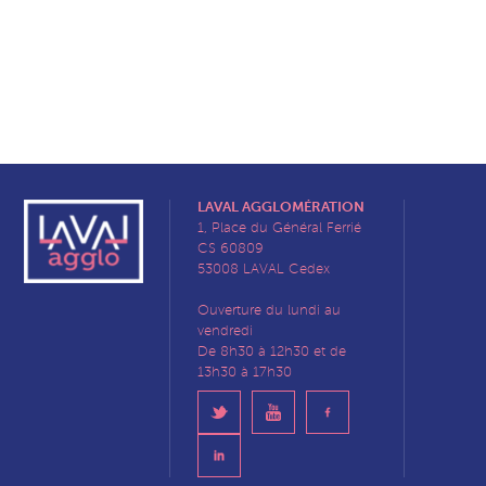
LAVAL AGGLOMÉRATION
1, Place du Général Ferrié
CS 60809
53008 LAVAL Cedex
Ouverture du lundi au
vendredi
De 8h30 à 12h30 et de
13h30 à 17h30