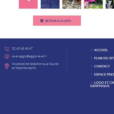
RETOUR À LA LISTE
02 43 49 46 47
ACCUEIL
laval-agglo@agglo-laval.fr
PLAN DU SIT
Accessibilité téléphonique Sourds
CONTACT
et Malentendants
ESPACE PRE
LOGO ET C
GRAPHIQUE