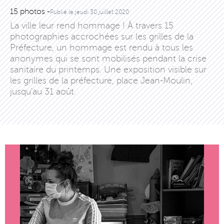
15 photos -
Publié le
jeudi 30 juillet 2020
La ville leur rend hommage ! À travers 15
photographies accrochées sur les grilles de la
Préfecture, un hommage est rendu à tous les
anonymes qui se sont mobilisés pendant la crise
sanitaire du printemps. Une exposition visible sur
les grilles de la préfecture, place Jean-Moulin,
jusqu'au 31 août.