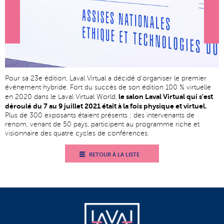
Pour sa 23e édition, Laval Virtual a décidé d’organiser le premier
événement hybride. Fort du succès de son édition 100 % virtuelle
le salon Laval Virtual qui s'est
en 2020 dans le Laval Virtual World,
déroulé du 7 au 9 juillet 2021 était à la fois physique et virtuel.
Plus de 300 exposants étaient présents ; des intervenants de
renom, venant de 50 pays, participent au programme riche et
visionnaire des quatre cycles de conférences.
RETOUR À LA LISTE