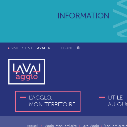
INFORMATION
LAVAL.FR
VISITER LE SITE
EXTRANET
L'AGGLO,
UTILE
MON TERRITOIRE
AU QU
Accueil
L'Agglo, mon territoire
Laval Agglo
Mon territoire