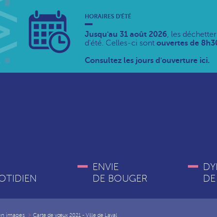
HORAIRES D'ÉTÉ
Jusqu'au 31 août 2026
, les déchette
d'été. Celles-ci sont
ouvertes de 8h30
Consultez les jours d'ouverture ici.
ENVIE
DY
OTIDIEN
DE BOUGER
DE
 en images
Carte de vœux 2021 - Ville de Laval