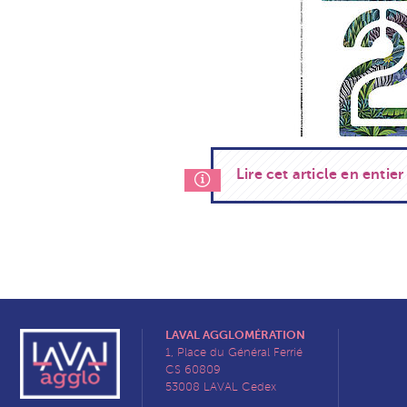
Lire cet article en entie
LAVAL AGGLOMÉRATION
1, Place du Général Ferrié
CS 60809
53008 LAVAL Cedex