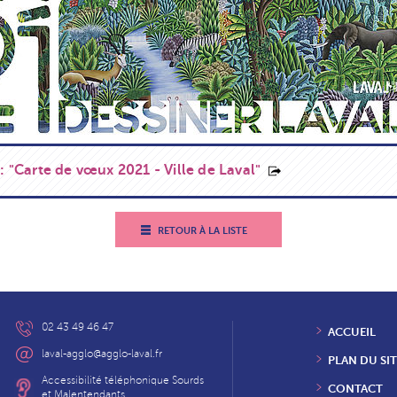
r : "Carte de vœux 2021 - Ville de Laval"
RETOUR À LA LISTE
02 43 49 46 47
ACCUEIL
laval-agglo@agglo-laval.fr
PLAN DU SIT
Accessibilité téléphonique Sourds
CONTACT
et Malentendants