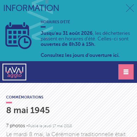
INFORMATION
HORAIRES D'ÉTÉ
Jusqu'au 31 août 2026
, les déchetteries
passent en horaires d'été. Celles-ci sont
ouvertes de 8h30 à 15h.
Consultez les jours d'ouverture ici.
COMMÉMORATIONS
8 mai 1945
7 photos -
Publié le
jeudi 17 mai 2018
Le mardi 8 mai, la Cérémonie traditionnelle était