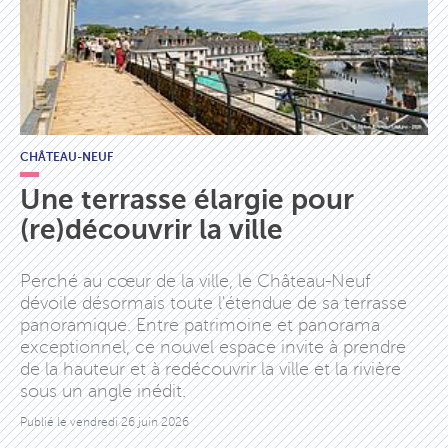
CHÂTEAU-NEUF
Une terrasse élargie pour
(re)découvrir la ville
Perché au cœur de la ville, le Château-Neuf
dévoile désormais toute l'étendue de sa terrasse
panoramique. Entre patrimoine et panorama
exceptionnel, ce nouvel espace invite à prendre
de la hauteur et à redécouvrir la ville et la rivière
sous un angle inédit.
Publié le
vendredi 26 juin 2026