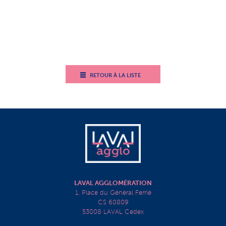
RETOUR À LA LISTE
LAVAL AGGLOMÉRATION
1, Place du Général Ferrié
CS 60809
53008 LAVAL Cedex