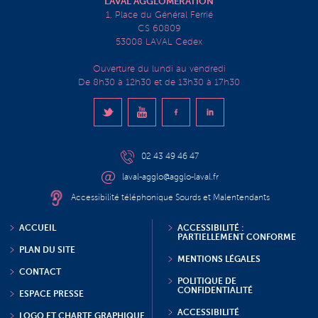
LAVAL AGGLOMÉRATION
1, Place du Général Ferrié
CS 60809
53008 LAVAL Cedex
Ouverture du lundi au vendredi
De 8h30 à 12h30 et de 13h30 à 17h30
02 43 49 46 47
laval-agglo@agglo-laval.fr
Accessibilité téléphonique Sourds et Malentendants
ACCUEIL
ACCESSIBILITÉ :
PARTIELLEMENT CONFORME
PLAN DU SITE
MENTIONS LÉGALES
CONTACT
POLITIQUE DE
CONFIDENTIALITÉ
ESPACE PRESSE
ACCESSIBILITÉ
LOGO ET CHARTE GRAPHIQUE