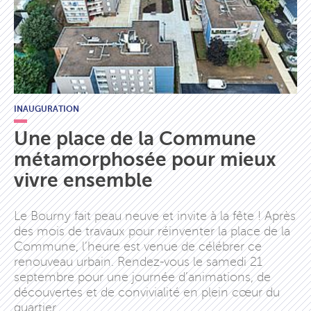
INAUGURATION
Une place de la Commune
métamorphosée pour mieux
vivre ensemble
Le Bourny fait peau neuve et invite à la fête ! Après
des mois de travaux pour réinventer la place de la
Commune, l’heure est venue de célébrer ce
renouveau urbain. Rendez-vous le samedi 21
septembre pour une journée d’animations, de
découvertes et de convivialité en plein cœur du
quartier.