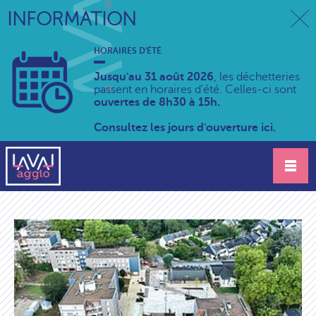
INFORMATION
HORAIRES D'ÉTÉ
Jusqu'au 31 août 2026
, les déchetteries
passent en horaires d'été. Celles-ci sont
ouvertes de 8h30 à 15h.
Consultez les jours d'ouverture ici.