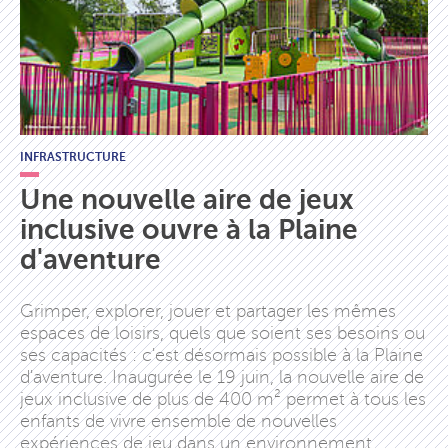
INFRASTRUCTURE
Une nouvelle aire de jeux
inclusive ouvre à la Plaine
d'aventure
Grimper, explorer, jouer et partager les mêmes
espaces de loisirs, quels que soient ses besoins ou
ses capacités : c'est désormais possible à la Plaine
d'aventure. Inaugurée le 19 juin, la nouvelle aire de
jeux inclusive de plus de 400 m² permet à tous les
enfants de vivre ensemble de nouvelles
expériences de jeu dans un environnement