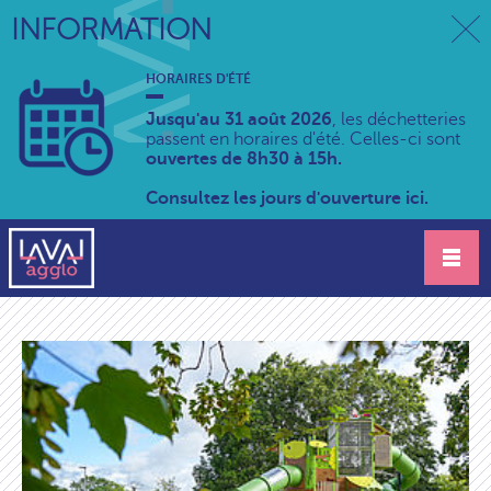
INFORMATION
HORAIRES D'ÉTÉ
Jusqu'au 31 août 2026
, les déchetteries
passent en horaires d'été. Celles-ci sont
ouvertes de 8h30 à 15h.
Consultez les jours d'ouverture ici.