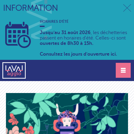
INFORMATION
HORAIRES D'ÉTÉ
Jusqu'au 31 août 2026
, les déchetteries
passent en horaires d'été. Celles-ci sont
ouvertes de 8h30 à 15h.
Consultez les jours d'ouverture ici.