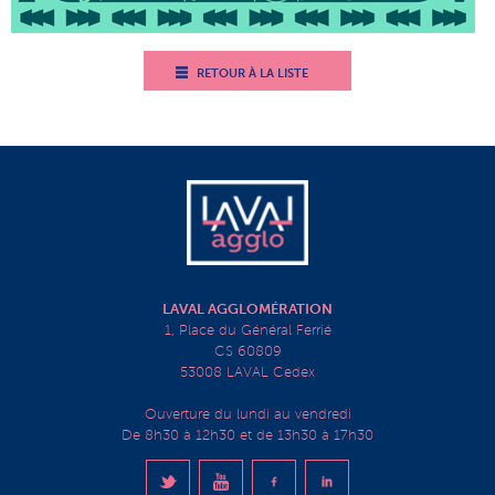
RETOUR À LA LISTE
LAVAL AGGLOMÉRATION
1, Place du Général Ferrié
CS 60809
53008 LAVAL Cedex
Ouverture du lundi au vendredi
De 8h30 à 12h30 et de 13h30 à 17h30