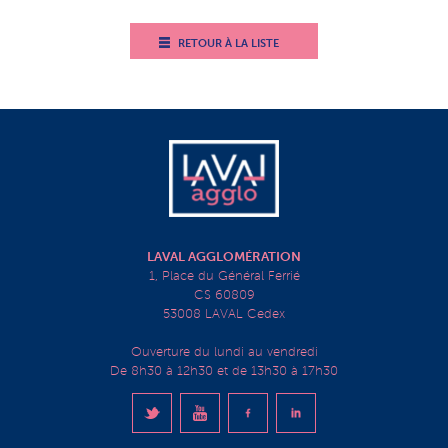
RETOUR À LA LISTE
LAVAL AGGLOMÉRATION
1, Place du Général Ferrié
CS 60809
53008 LAVAL Cedex
Ouverture du lundi au vendredi
De 8h30 à 12h30 et de 13h30 à 17h30