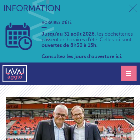
INFORMATION
HORAIRES D'ÉTÉ
Jusqu'au 31 août 2026
, les déchetteries
passent en horaires d'été. Celles-ci sont
ouvertes de 8h30 à 15h.
Consultez les jours d'ouverture ici.