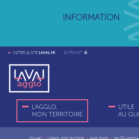
INFORMATION
LAVAL.FR
VISITER LE SITE
EXTRANET
L'AGGLO,
UTILE
MON TERRITOIRE
AU QU
Accueil
L'Agglo, mon territoire
Laval Agglo
Les 34 commu