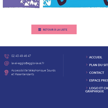
RETOUR À LA LISTE
02 43 49 46 47
ACCUEIL
laval-agglo@agglo-laval.fr
PLAN DU SIT
Accessibilité téléphonique Sourds
CONTACT
et Malentendants
ESPACE PRE
LOGO ET C
GRAPHIQUE