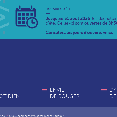
HORAIRES D'ÉTÉ
Jusqu'au 31 août 2026
, les déchette
d'été. Celles-ci sont
ouvertes de 8h30
Consultez les jours d'ouverture ici.
ENVIE
DY
OTIDIEN
DE BOUGER
DE
nes
Quels déplacements demain dans l’agglo ?