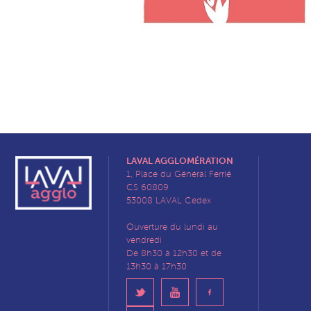
LAVAL AGGLOMÉRATION
1, Place du Général Ferrié
CS 60809
53008 LAVAL Cedex
Ouverture du lundi au
vendredi
De 8h30 à 12h30 et de
13h30 à 17h30