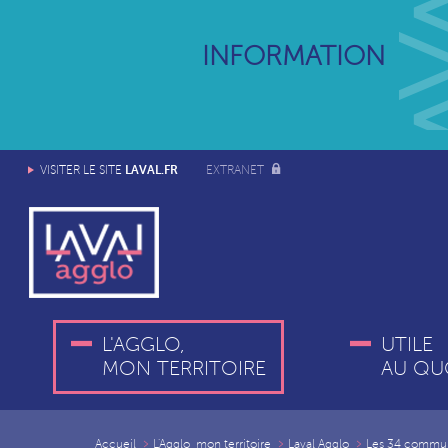
INFORMATION
LAVAL.FR
VISITER LE SITE
EXTRANET
L'AGGLO,
UTILE
MON TERRITOIRE
AU QU
Accueil
L'Agglo, mon territoire
Laval Agglo
Les 34 commu