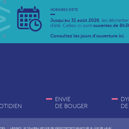
HORAIRES D'ÉTÉ
Jusqu'au 31 août 2026
, les déchette
d'été. Celles-ci sont
ouvertes de 8h30
Consultez les jours d'ouverture ici.
ENVIE
DY
OTIDIEN
DE BOUGER
DE
nes
Léopark, le nouveau service de stationnement payant de la ville de Laval