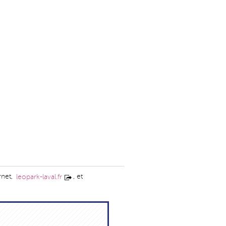
rnet,
, et
leopark-laval.fr