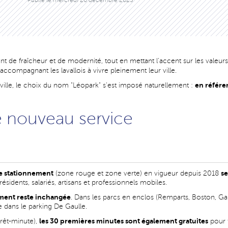
Publié le
mercredi 20 décembre 2023
nt de fraîcheur et de modernité, tout en mettant l’accent sur les valeurs q
accompagnant les lavallois à vivre pleinement leur ville.
en référe
a ville, le choix du nom "Léopark" s’est imposé naturellement :
e nouveau service
 de stationnement
s
(zone rouge et zone verte) en vigueur depuis 2018
dents, salariés, artisans et professionnels mobiles.
ement reste inchangée
. Dans les parcs en enclos (Remparts, Boston, Ga
 dans le parking De Gaulle.
les 30 premières minutes sont également gratuites
rêt-minute),
pour f