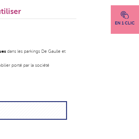
iliser
EN 1 CLIC
ues
dans les parkings De Gaulle et
lier porté par la société