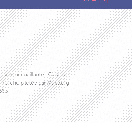
handi-accueillante". C'est la
démarche pilotée par Make.org
pôts.