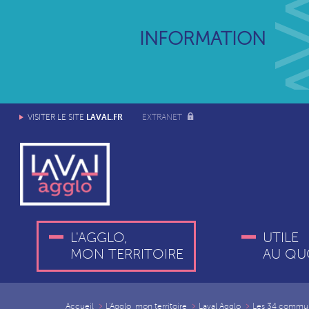
INFORMATION
LAVAL.FR
VISITER LE SITE
EXTRANET
L'AGGLO,
UTILE
MON TERRITOIRE
AU QU
Accueil
L'Agglo, mon territoire
Laval Agglo
Les 34 commu