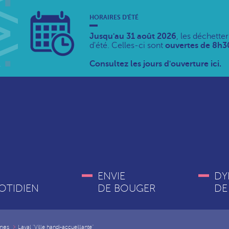
HORAIRES D'ÉTÉ
Jusqu'au 31 août 2026
, les déchette
d'été. Celles-ci sont
ouvertes de 8h30
Consultez les jours d'ouverture ici.
ENVIE
DY
OTIDIEN
DE BOUGER
DE
nes
Laval "Ville handi-accueillante"