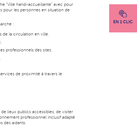
he "Ville handi-accueillante" avec pour
ces pour les personnes en situation de
EN 1 CLIC
marche :
e la circulation en ville.
.
es professionnels des sites.
.
ervices de proximité à travers le
 lieux publics accessibles, de visiter
ironnement professionnel inclusif adapté
s des aidants.