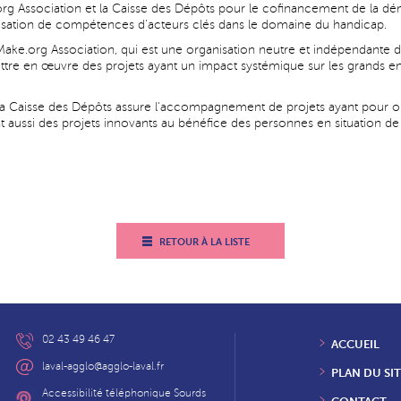
e.org Association et la Caisse des Dépôts pour le cofinancement de la d
ation de compétences d'acteurs clés dans le domaine du handicap.
r Make.org Association, qui est une organisation neutre et indépendante d
mettre en œuvre des projets ayant un impact systémique sur les grands 
e la Caisse des Dépôts assure l'accompagnement de projets ayant pour ob
ent aussi des projets innovants au bénéfice des personnes en situation d
RETOUR À LA LISTE
02 43 49 46 47
ACCUEIL
laval-agglo@agglo-laval.fr
PLAN DU SIT
Accessibilité téléphonique Sourds