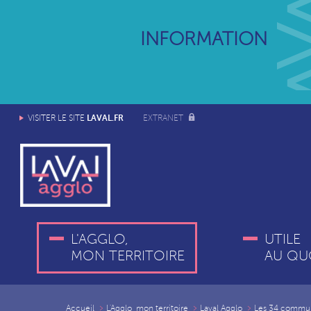
INFORMATION
LAVAL.FR
VISITER LE SITE
EXTRANET
L'AGGLO,
UTILE
MON TERRITOIRE
AU QU
Accueil
L'Agglo, mon territoire
Laval Agglo
Les 34 commu