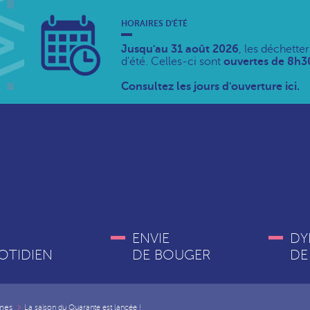
HORAIRES D'ÉTÉ
Jusqu'au 31 août 2026
, les déchette
d'été. Celles-ci sont
ouvertes de 8h30
Consultez les jours d'ouverture ici.
ENVIE
DY
OTIDIEN
DE BOUGER
DE
nes
La saison du Quarante est lancée !