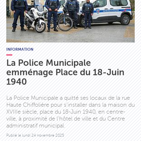
INFORMATION
La Police Municipale
emménage Place du 18-Juin
1940
La Police Municipale a quitté ses locaux de la rue
Haute Chiffolière pour s’installer dans la maison du
XVIIIe siècle, place du 18-Juin 1940, en centre-
ville, à proximité de l’hôtel de ville et du Centre
administratif municipal.
Publié le
lundi 24 novembre 2025