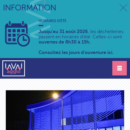
INFORMATION
HORAIRES D'ÉTÉ
Jusqu'au 31 août 2026
, les déchetteries
passent en horaires d'été. Celles-ci sont
ouvertes de 8h30 à 15h.
Consultez les jours d'ouverture ici.