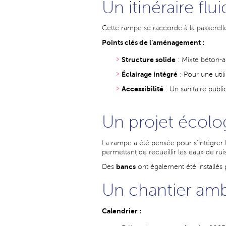
Un itinéraire flu
Cette rampe se raccorde à la passerelle
Points clés de l’aménagement :
Structure solide
: Mixte béton-a
Éclairage intégré
: Pour une util
Accessibilité
: Un sanitaire publi
Un projet écolo
La rampe a été pensée pour s’intégr
permettant de recueillir les eaux de ru
bancs
Des
ont également été installés 
Un chantier amb
Calendrier :