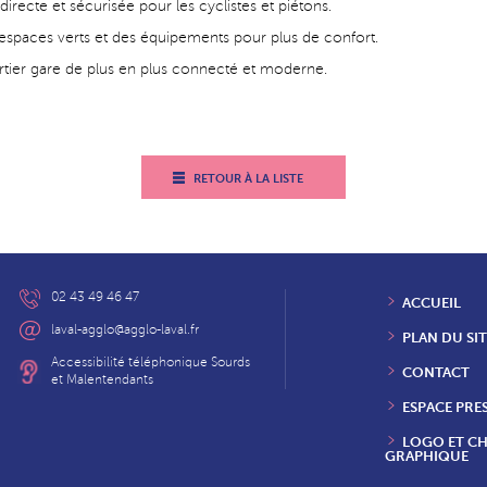
directe et sécurisée pour les cyclistes et piétons.
espaces verts et des équipements pour plus de confort.
rtier gare de plus en plus connecté et moderne.
RETOUR À LA LISTE
02 43 49 46 47
ACCUEIL
laval-agglo@agglo-laval.fr
PLAN DU SIT
Accessibilité téléphonique Sourds
CONTACT
et Malentendants
ESPACE PRE
LOGO ET C
GRAPHIQUE