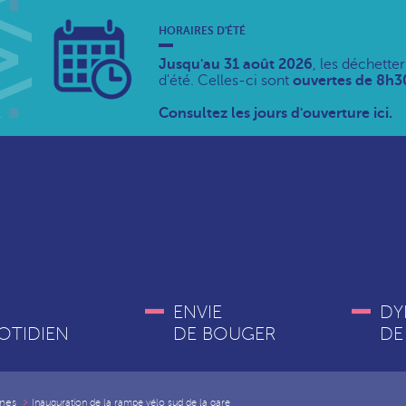
HORAIRES D'ÉTÉ
Jusqu'au 31 août 2026
, les déchette
d'été. Celles-ci sont
ouvertes de 8h30
Consultez les jours d'ouverture ici.
ENVIE
DY
OTIDIEN
DE BOUGER
DE
nes
Inauguration de la rampe vélo sud de la gare