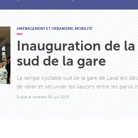
AMÉNAGEMENT ET URBANISME,
MOBILITÉ
Inauguration de la
sud de la gare
La rampe cyclable sud de la gare de Laval est dé
de relier et sécuriser les liaisons entre les parvis 
Publié le
vendredi 05 juin 2026