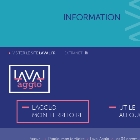
INFORMATION
LAVAL.FR
VISITER LE SITE
EXTRANET
L'AGGLO,
UTILE
MON TERRITOIRE
AU QU
Accueil
L'Agglo, mon territoire
Laval Agglo
Les 34 commu