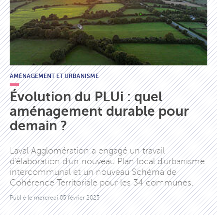
AMÉNAGEMENT ET URBANISME
Évolution du PLUi : quel
aménagement durable pour
demain ?
Laval Agglomération a engagé un travail
d'élaboration d'un nouveau Plan local d'urbanisme
intercommunal et un nouveau Schéma de
Cohérence Territoriale pour les 34 communes.
Publié le
mercredi 05 février 2025