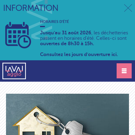
INFORMATION
HORAIRES D'ÉTÉ
Jusqu'au 31 août 2026
, les déchetteries
passent en horaires d'été. Celles-ci sont
ouvertes de 8h30 à 15h.
Consultez les jours d'ouverture ici.