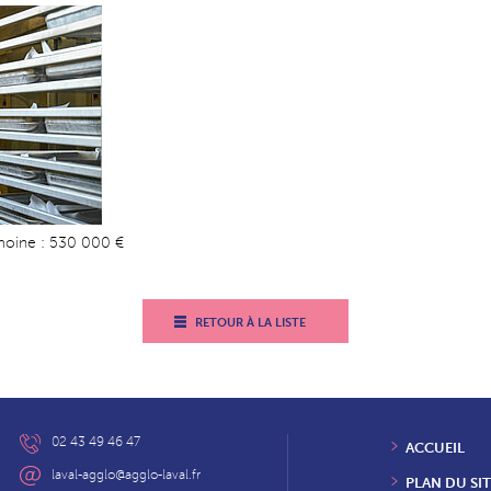
moine : 530 000 €
RETOUR À LA LISTE
02 43 49 46 47
ACCUEIL
laval-agglo@agglo-laval.fr
PLAN DU SIT