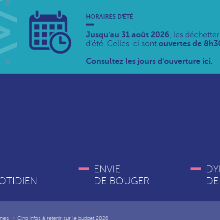
HORAIRES D'ÉTÉ
Jusqu'au 31 août 2026
, les déchette
d'été. Celles-ci sont
ouvertes de 8h30
Consultez les jours d'ouverture ici.
ENVIE
DY
OTIDIEN
DE BOUGER
DE
nes
Cinq infos à retenir sur le budget 2026