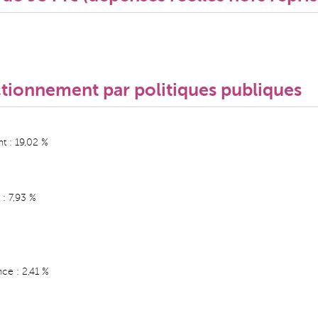
tionnement par politiques publiques
t : 19,02 %
: 7,93 %
nce : 2,41 %