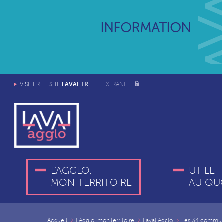
INFORMATION
LAVAL.FR
VISITER LE SITE
EXTRANET
L'AGGLO,
UTILE
MON TERRITOIRE
AU QU
Accueil
L'Agglo, mon territoire
Laval Agglo
Les 34 commu