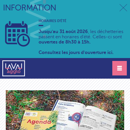
INFORMATION
HORAIRES D'ÉTÉ
Jusqu'au 31 août 2026
, les déchetteries
passent en horaires d'été. Celles-ci sont
ouvertes de 8h30 à 15h.
Consultez les jours d'ouverture ici.