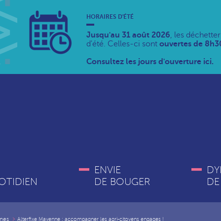
HORAIRES D'ÉTÉ
Jusqu'au 31 août 2026
, les déchette
d'été. Celles-ci sont
ouvertes de 8h30
Consultez les jours d'ouverture ici.
ENVIE
DY
OTIDIEN
DE BOUGER
DE
nes
Alterfixe Mayenne : accompagner les agri-citoyens engages !