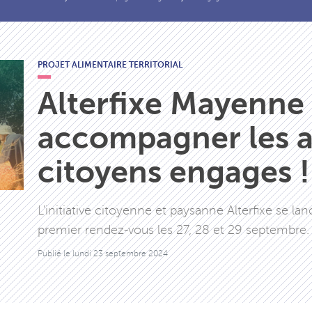
PROJET ALIMENTAIRE TERRITORIAL
Alterfixe Mayenne 
accompagner les a
citoyens engages !
L'initiative citoyenne et paysanne Alterfixe se 
premier rendez-vous les 27, 28 et 29 septembre.
Publié le
lundi 23 septembre 2024