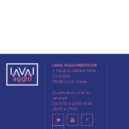
LAVAL AGGLOMÉRATION
1, Place du Général Ferrié
CS 60809
53008 LAVAL Cedex
Ouverture du lundi au
vendredi
De 8h30 à 12h30 et de
13h30 à 17h30