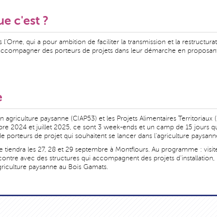
ue c'est ?
s l'Orne, qui a pour ambition de faciliter la transmission et la restructura
d'accompagner des porteurs de projets dans leur démarche en proposant
e
en agriculture paysanne (CIAP53) et les Projets Alimentaires Territoriaux 
e 2024 et juillet 2025, ce sont 3 week-ends et un camp de 15 jours qu
de porteurs de projet qui souhaitent se lancer dans l'agriculture paysann
iendra les 27, 28 et 29 septembre à Montflours. Au programme : visites
ncontre avec des structures qui accompagnent des projets d'installation
agriculture paysanne au Bois Gamats.