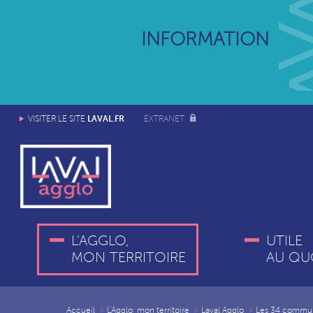
INFORMATION
LAVAL.FR
VISITER LE SITE
EXTRANET
L'AGGLO,
UTILE
MON TERRITOIRE
AU QU
Accueil
L'Agglo, mon territoire
Laval Agglo
Les 34 commu