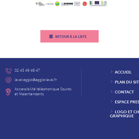
RETOUR À LA LISTE
02 43 49 46 47
ACCUEIL
laval-agglo@agglo-laval.fr
PLAN DU SIT
Accessibilité téléphonique Sourds
CONTACT
et Malentendants
ESPACE PRE
LOGO ET C
GRAPHIQUE