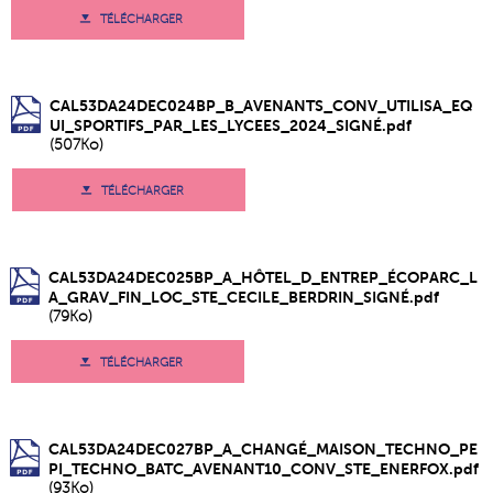
TÉLÉCHARGER
CAL53DA24DEC024BP_B_AVENANTS_CONV_UTILISA_EQ
UI_SPORTIFS_PAR_LES_LYCEES_2024_SIGNÉ.pdf
(507Ko)
TÉLÉCHARGER
CAL53DA24DEC025BP_A_HÔTEL_D_ENTREP_ÉCOPARC_L
A_GRAV_FIN_LOC_STE_CECILE_BERDRIN_SIGNÉ.pdf
(79Ko)
TÉLÉCHARGER
CAL53DA24DEC027BP_A_CHANGÉ_MAISON_TECHNO_PE
PI_TECHNO_BATC_AVENANT10_CONV_STE_ENERFOX.pdf
(93Ko)