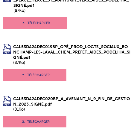
SIGNÉ.pdf
(87Ko)
TÉLÉCHARGER
CAL53DA24DEC019BP_OPÉ_PROD_LOGTS_SOCIAUX_BO
NCHAMP-LES-LAVAL_CHEM_PRÉFET_AIDES_PODELIHA_SI
GNÉ.pdf
(87Ko)
TÉLÉCHARGER
CAL53DA24DEC020BP_A_AVENANT_N_9_FIN_DE_GESTIO
N_2023_SIGNÉ.pdf
(81Ko)
TÉLÉCHARGER