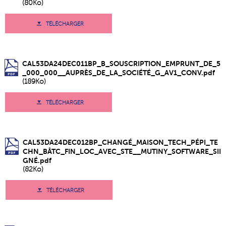
(80Ko)
TÉLÉCHARGER
CAL53DA24DEC011BP_B_SOUSCRIPTION_EMPRUNT_DE_5
_000_000__AUPRÈS_DE_LA_SOCIÉTÉ_G_AV1_CONV.pdf
(189Ko)
TÉLÉCHARGER
CAL53DA24DEC012BP_CHANGÉ_MAISON_TECH_PÉPI_TE
CHN_BÂTC_FIN_LOC_AVEC_STE__MUTINY_SOFTWARE_SII
GNÉ.pdf
(82Ko)
TÉLÉCHARGER