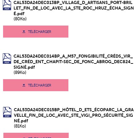
CAL53DA24DEC013BP_VILLAGE_D_ARTISANS_PORT-BRIL
LET_FIN_DE_LOC_AVEC_LA_STE_ROC_HRUZ_ÉCHA_SIGN
É.pdf
(80Ko)
TÉLÉCHARGER
CAL53DA24DEC014BP_A_M57_FONGIBILITÉ_CRÉDS_VIR_
DE_CRÉD_ENT_CHAPIT-SEC_DE_FONC_ABROG_DEC824_
SIGNÉ.pdf
(89Ko)
TÉLÉCHARGER
CAL53DA24DEC015BP_HÔTEL_D_ETS_ÉCOPARC_LA_GRA
VELLE_FIN_DE_LOC_AVEC_STE_VIGI_PRO_SÉCURITÉ_SIG
NÉ.pdf
(81Ko)