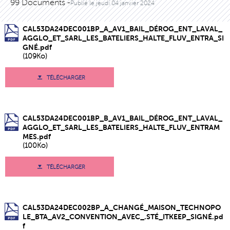
99 Documents -
Publié le
jeudi 04 janvier 2024
CAL53DA24DEC001BP_A_AV1_BAIL_DÉROG_ENT_LAVAL_
AGGLO_ET_SARL_LES_BATELIERS_HALTE_FLUV_ENTRA_SI
GNÉ.pdf
(109Ko)
TÉLÉCHARGER
CAL53DA24DEC001BP_B_AV1_BAIL_DÉROG_ENT_LAVAL_
AGGLO_ET_SARL_LES_BATELIERS_HALTE_FLUV_ENTRAM
MES.pdf
(100Ko)
TÉLÉCHARGER
CAL53DA24DEC002BP_A_CHANGÉ_MAISON_TECHNOPO
LE_BTA_AV2_CONVENTION_AVEC_.STÉ_ITKEEP_SIGNÉ.pd
f