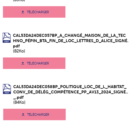
TÉLÉCHARGER
CAL53DA24DEC057BP_A_CHANGÉ_MAISON_DE_LA_TEC
HNO_PÉPIN_BTA_FIN_DE_LOC_LETTRES_D_ALICE_SIGNÉ.
pdf
(82Ko)
TÉLÉCHARGER
CAL53DA24DEC058BP_POLITIQUE_LOC_DE_L_HABITAT_
CONV_DE_DÉLÉG_COMPÉTENCE_PP_AV13_2024_SIGNÉ..
_.pdf
(84Ko)
TÉLÉCHARGER