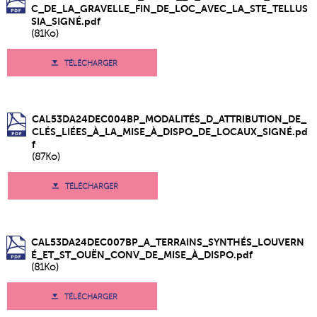
C_DE_LA_GRAVELLE_FIN_DE_LOC_AVEC_LA_STE_TELLUS
SIA_SIGNÉ.pdf
(81Ko)
TÉLÉCHARGER
CAL53DA24DEC004BP_MODALITÉS_D_ATTRIBUTION_DE_
CLÉS_LIÉES_À_LA_MISE_À_DISPO_DE_LOCAUX_SIGNÉ.pd
f
(87Ko)
TÉLÉCHARGER
CAL53DA24DEC007BP_A_TERRAINS_SYNTHÉS_LOUVERN
É_ET_ST_OUËN_CONV_DE_MISE_À_DISPO.pdf
(81Ko)
TÉLÉCHARGER