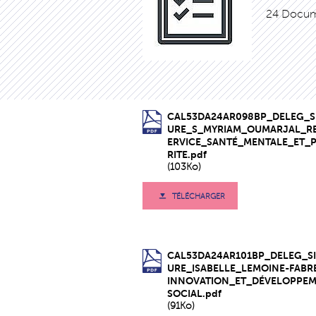
24 Docum
CAL53DA24AR098BP_DELEG_S
URE_S_MYRIAM_OUMARJAL_R
ERVICE_SANTÉ_MENTALE_ET_
RITE.pdf
(103Ko)
TÉLÉCHARGER
CAL53DA24AR101BP_DELEG_S
URE_ISABELLE_LEMOINE-FABR
INNOVATION_ET_DÉVELOPPE
SOCIAL.pdf
(91Ko)