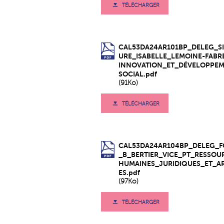
TÉLÉCHARGER
CAL53DA24AR101BP_DELEG_S
URE_ISABELLE_LEMOINE-FABR
INNOVATION_ET_DÉVELOPPE
SOCIAL.pdf
(91Ko)
TÉLÉCHARGER
CAL53DA24AR104BP_DELEG_
_B_BERTIER_VICE_PT_RESSOU
HUMAINES_JURIDIQUES_ET_A
ES.pdf
(97Ko)
TÉLÉCHARGER