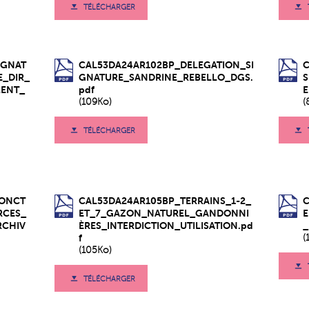
TÉLÉCHARGER
IGNAT
CAL53DA24AR102BP_DELEGATION_SI
E_DIR_
GNATURE_SANDRINE_REBELLO_DGS.
MENT_
pdf
(109Ko)
(
TÉLÉCHARGER
FONCT
CAL53DA24AR105BP_TERRAINS_1-2_
RCES_
ET_7_GAZON_NATUREL_GANDONNI
RCHIV
ÈRES_INTERDICTION_UTILISATION.pd
_
f
(
(105Ko)
TÉLÉCHARGER