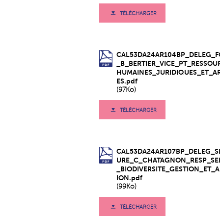
TÉLÉCHARGER
CAL53DA24AR104BP_DELEG_
_B_BERTIER_VICE_PT_RESSOU
HUMAINES_JURIDIQUES_ET_A
ES.pdf
(97Ko)
TÉLÉCHARGER
CAL53DA24AR107BP_DELEG_S
URE_C_CHATAGNON_RESP_SE
_BIODIVERSITE_GESTION_ET_
ION.pdf
(99Ko)
TÉLÉCHARGER