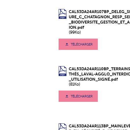
CAL53DA24AR107BP_DELEG_S
URE_C_CHATAGNON_RESP_SE
_BIODIVERSITE_GESTION_ET_
ION.pdf
(99Ko)
TÉLÉCHARGER
CAL53DA24AR110BP_TERRAIN
THÉS_LAVAL-AGGLO_INTERDI
_UTILISATION_SIGNÉ.pdf
(81Ko)
TÉLÉCHARGER
CAL53DA24AR113BP_MAINLEV