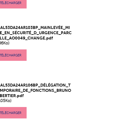
TÉLÉCHARGER
CAL53DA24AR103BP_MAINLEVÉE_MI
SE_EN_SÉCURITÉ_D_URGENCE_PARC
ELLE_AO0049_CHANGE.pdf
86Ko)
TÉLÉCHARGER
CAL53DA24AR106BP_DÉLÉGATION_T
EMPORAIRE_DE_FONCTIONS_BRUNO
BERTIER.pdf
105Ko)
TÉLÉCHARGER