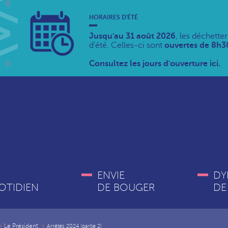
HORAIRES D'ÉTÉ
Jusqu'au 31 août 2026
, les déchette
d'été. Celles-ci sont
ouvertes de 8h30
Consultez les jours d'ouverture ici.
ENVIE
DY
OTIDIEN
DE BOUGER
DE
Le Président
Arrêtés 2024 (partie 2)