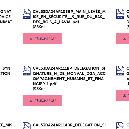
IGNAT
CAL53DA24AR108BP_MAIN_LEVÉE_M
RVICE
ISE_EN_SÉCURITÉ__9_RUE_DU_BAS_
B
ANIMAT
DES_BOIS_À_LAVAL.pdf
D
(88Ko)
(
TÉLÉCHARGER
S_SYN
CAL53DA24AR111BP_DELEGATION_SI
C
CTION
GNATURE_H_DE_MONVAL_DGA_ACC
OMPAGNEMENT_HUMAINS_ET_FINA
p
NCIER-1.pdf
(
(98Ko)
TÉLÉCHARGER
ÉE_MIS
CAL53DA24AR114BP_DELEGATION_SI
C