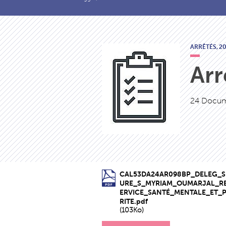
ARRÊTÉS,
2
Arr
24 Docum
CAL53DA24AR098BP_DELEG_S
URE_S_MYRIAM_OUMARJAL_R
ERVICE_SANTÉ_MENTALE_ET_
RITE.pdf
(103Ko)