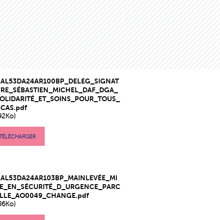
CAL53DA24AR100BP_DELEG_SIGNAT
URE_SÉBASTIEN_MICHEL_DAF_DGA_
OLIDARITÉ_ET_SOINS_POUR_TOUS_
CAS.pdf
92Ko)
TÉLÉCHARGER
CAL53DA24AR103BP_MAINLEVÉE_MI
SE_EN_SÉCURITÉ_D_URGENCE_PARC
ELLE_AO0049_CHANGE.pdf
86Ko)