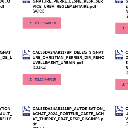
_88_Q
GNATURE_PIERRE_LESNE_RESP_SER
df
VICE_URBA_REGLEMENTAIRE.pdf
E
(98Ko)
N
(
TÉLÉCHARGER
IGNAT
CAL53DA24AR117BP_DELEG_SIGNAT
C
_DE_L
URE_CHRISTIAN_PERRIER_DIR_RENO
UVELLEMENT_URBAIN.pdf
(103Ko)
B
(
TÉLÉCHARGER
ATION
CAL53DA24AR121BP_AUTORISATION_
AULT_
ACHAT_2024_PORTEUR_CARTE_ACH
RELLE
AT_THIERRY_PRAT_RESP_PISCINES.p
V
df
(