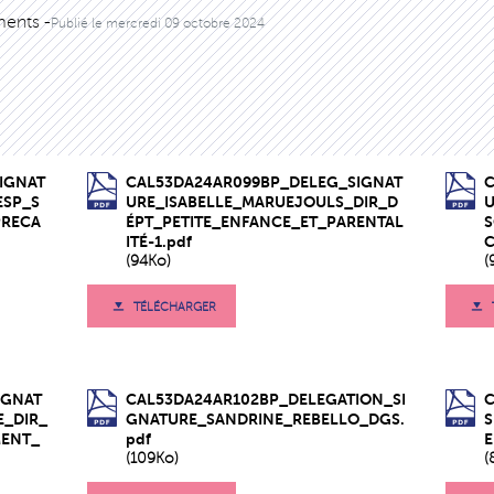
ents -
Publié le
mercredi 09 octobre 2024
IGNAT
CAL53DA24AR099BP_DELEG_SIGNAT
ESP_S
URE_ISABELLE_MARUEJOULS_DIR_D
PRECA
ÉPT_PETITE_ENFANCE_ET_PARENTAL
S
ITÉ-1.pdf
C
(94Ko)
(
TÉLÉCHARGER
IGNAT
CAL53DA24AR102BP_DELEGATION_SI
E_DIR_
GNATURE_SANDRINE_REBELLO_DGS.
MENT_
pdf
(109Ko)
(