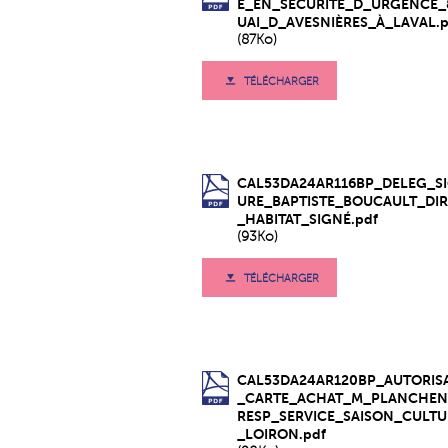
E_EN_SÉCURITÉ_D_URGENCE
UAI_D_AVESNIÈRES_À_LAVAL.p
(87Ko)
TÉLÉCHARGER
CAL53DA24AR116BP_DELEG_S
URE_BAPTISTE_BOUCAULT_DIR
_HABITAT_SIGNÉ.pdf
(93Ko)
TÉLÉCHARGER
CAL53DA24AR120BP_AUTORIS
_CARTE_ACHAT_M_PLANCHEN
RESP_SERVICE_SAISON_CULTU
_LOIRON.pdf