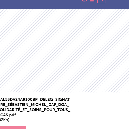
CAL53DA24AR100BP_DELEG_SIGNAT
URE_SÉBASTIEN_MICHEL_DAF_DGA_
OLIDARITÉ_ET_SOINS_POUR_TOUS_
CAS.pdf
92Ko)