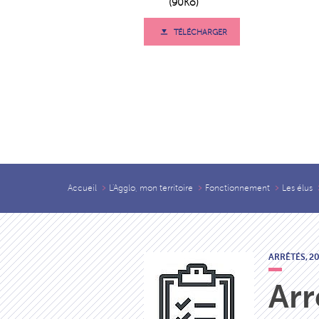
(90Ko)
TÉLÉCHARGER
Accueil
L'Agglo, mon territoire
Fonctionnement
Les élus
ARRÊTÉS,
2
Arr