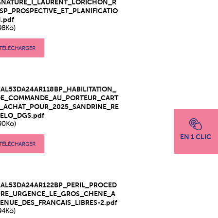
GNATURE_I_LAURENT_LORICHON_R
SP_PROSPECTIVE_ET_PLANIFICATIO
.pdf
98Ko)
TÉLÉCHARGER
AL53DA24AR118BP_HABILITATION_
DE_COMMANDE_AU_PORTEUR_CART
E_ACHAT_POUR_2025_SANDRINE_RE
ELO_DGS.pdf
90Ko)
EN 1 CLIC
TÉLÉCHARGER
CAL53DA24AR122BP_PERIL_PROCED
URE_URGENCE_LE_GROS_CHENE_A
ENUE_DES_FRANCAIS_LIBRES-2.pdf
94Ko)