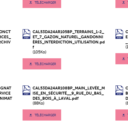
TÉLÉCHARGER
FONCT
CAL53DA24AR105BP_TERRAINS_1-2_
RCES_
ET_7_GAZON_NATUREL_GANDONNI
RCHIV
ÈRES_INTERDICTION_UTILISATION.pd
_
f
(
(105Ko)
TÉLÉCHARGER
IGNAT
CAL53DA24AR108BP_MAIN_LEVÉE_M
RVICE
ISE_EN_SÉCURITÉ__9_RUE_DU_BAS_
B
ANIMAT
DES_BOIS_À_LAVAL.pdf
D
(88Ko)
(
TÉLÉCHARGER