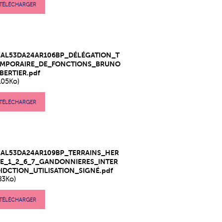
TÉLÉCHARGER
CAL53DA24AR106BP_DÉLÉGATION_T
EMPORAIRE_DE_FONCTIONS_BRUNO
BERTIER.pdf
105Ko)
TÉLÉCHARGER
CAL53DA24AR109BP_TERRAINS_HER
E_1_2_6_7_GANDONNIERES_INTER
IDCTION_UTILISATION_SIGNÉ.pdf
83Ko)
TÉLÉCHARGER