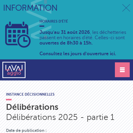
INFORMATION
HORAIRES D'ÉTÉ
Jusqu'au 31 août 2026
, les déchetteries
passent en horaires d'été. Celles-ci sont
ouvertes de 8h30 à 15h.
Consultez les jours d'ouverture ici.
INSTANCE DÉCISIONNELLES
Délibérations
Délibérations 2025 - partie 1
Date de publication :