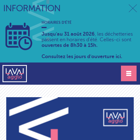
INFORMATION
HORAIRES D'ÉTÉ
Jusqu'au 31 août 2026
, les déchetteries
passent en horaires d'été. Celles-ci sont
ouvertes de 8h30 à 15h.
Consultez les jours d'ouverture ici.