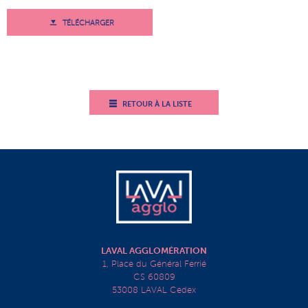
TÉLÉCHARGER
RETOUR À LA LISTE
LAVAL AGGLOMÉRATION
1, Place du Général Ferrié
CS 60809
53008 LAVAL Cedex