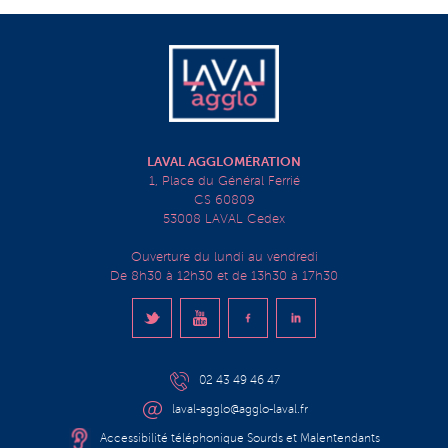
LAVAL AGGLOMÉRATION
1, Place du Général Ferrié
CS 60809
53008 LAVAL Cedex
Ouverture du lundi au vendredi
De 8h30 à 12h30 et de 13h30 à 17h30
02 43 49 46 47
laval-agglo@agglo-laval.fr
Accessibilité téléphonique Sourds et Malentendants