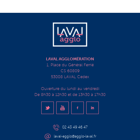
LAVAL AGGLOMÉRATION
1, Place du Général Ferrié
CS 60809
53008 LAVAL Cedex
Ouverture du lundi au vendredi
De 8h30 à 12h30 et de 13h30 à 17h30
02 43 49 46 47
laval-agglo@agglo-laval.fr