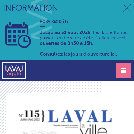
INFORMATION
HORAIRES D'ÉTÉ
Jusqu'au 31 août 2026
, les déchetteries
passent en horaires d'été. Celles-ci sont
ouvertes de 8h30 à 15h.
Consultez les jours d'ouverture ici.