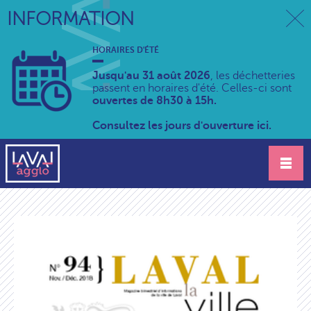
INFORMATION
HORAIRES D'ÉTÉ
Jusqu'au 31 août 2026
, les déchetteries
passent en horaires d'été. Celles-ci sont
ouvertes de 8h30 à 15h.
Consultez les jours d'ouverture ici.