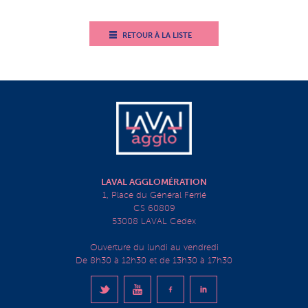
RETOUR À LA LISTE
LAVAL AGGLOMÉRATION
1, Place du Général Ferrié
CS 60809
53008 LAVAL Cedex
Ouverture du lundi au vendredi
De 8h30 à 12h30 et de 13h30 à 17h30