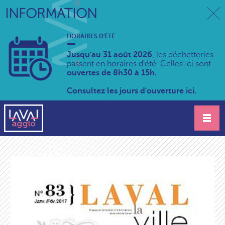
INFORMATION
HORAIRES D'ÉTÉ
Jusqu'au 31 août 2026
, les déchetteries
passent en horaires d'été. Celles-ci sont
ouvertes de 8h30 à 15h.
Consultez les jours d'ouverture ici.