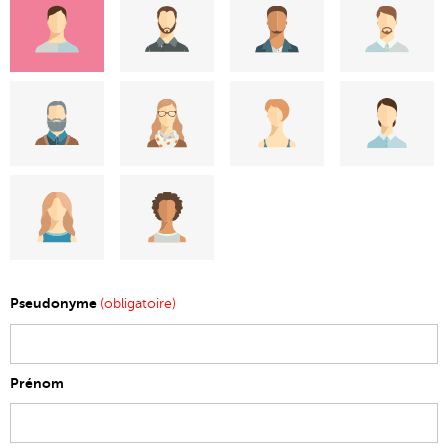
Pseudonyme
(obligatoire)
Prénom