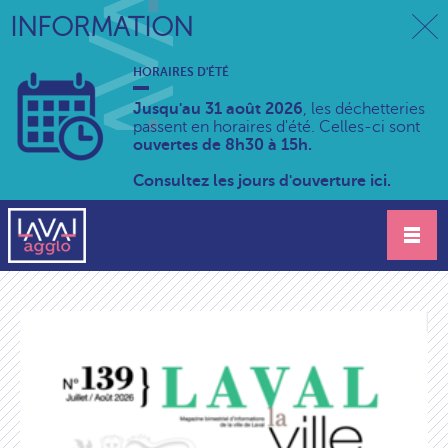
INFORMATION
HORAIRES D'ÉTÉ
Jusqu'au 31 août 2026
, les déchetteries
passent en horaires d'été. Celles-ci sont
ouvertes de 8h30 à 15h.
Consultez les jours d'ouverture ici.