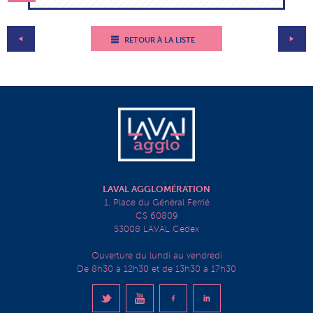
RETOUR À LA LISTE
LAVAL AGGLOMÉRATION
1, Place du Général Ferrié
CS 60809
53008 LAVAL Cedex
Ouverture du lundi au vendredi
De 8h30 à 12h30 et de 13h30 à 17h30