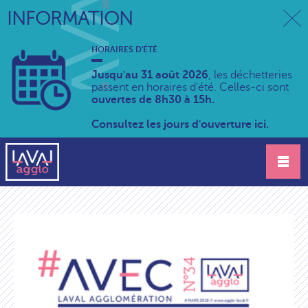
INFORMATION
HORAIRES D'ÉTÉ
Jusqu'au 31 août 2026
, les déchetteries
passent en horaires d'été. Celles-ci sont
ouvertes de 8h30 à 15h.
Consultez les jours d'ouverture ici.