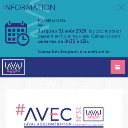
INFORMATION
HORAIRES D'ÉTÉ
Jusqu'au 31 août 2026
, les déchetteries
passent en horaires d'été. Celles-ci sont
ouvertes de 8h30 à 15h.
Consultez les jours d'ouverture ici.