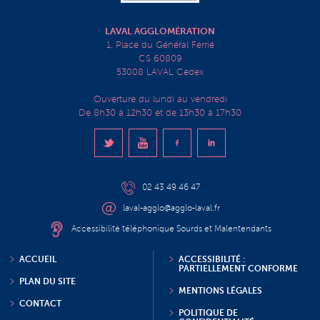
LAVAL AGGLOMÉRATION
1, Place du Général Ferrié
CS 60809
53008 LAVAL Cedex
Ouverture du lundi au vendredi
De 8h30 à 12h30 et de 13h30 à 17h30
02 43 49 46 47
laval-agglo@agglo-laval.fr
Accessibilité téléphonique Sourds et Malentendants
ACCUEIL
ACCESSIBILITÉ :
PARTIELLEMENT CONFORME
PLAN DU SITE
MENTIONS LÉGALES
CONTACT
POLITIQUE DE