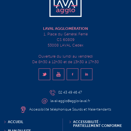
LAVAL AGGLOMÉRATION
1, Place du Général Ferrié
CS 60809
53008 LAVAL Cedex
Ouverture du lundi au vendredi
De 8h30 à 12h30 et de 13h30 à 17h30
02 43 49 46 47
laval-agglo@agglo-laval.fr
Accessibilité téléphonique Sourds et Malentendants
ACCUEIL
ACCESSIBILITÉ :
PARTIELLEMENT CONFORME
PLAN DU SITE