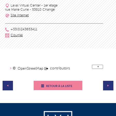
Laval Virtual Center - 1er étage
rue Marie Curie - 53810 Changé
Site internet
+33(0)243653411
Courriel
©
contributors
OpenStreetMap
RETOUR À LA LISTE