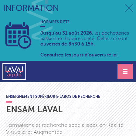
INFORMATION
HORAIRES D'ÉTÉ
Jusqu'au 31 août 2026
, les déchetteries
passent en horaires d'été. Celles-ci sont
ouvertes de 8h30 à 15h.
Consultez les jours d'ouverture ici.
ENSEIGNEMENT SUPÉRIEUR & LABOS DE RECHERCHE
ENSAM LAVAL
Formations et recherche spécialisées en Réalité
Virtuelle et Augmentée