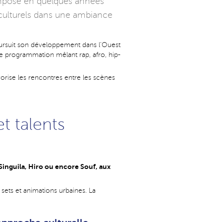
 imposé en quelques années
culturels dans une ambiance
suit son développement dans l’Ouest
ne programmation mêlant rap, afro, hip-
orise les rencontres entre les scènes
t talents
 Singuila, Hiro ou encore Souf, aux
ets et animations urbaines. La