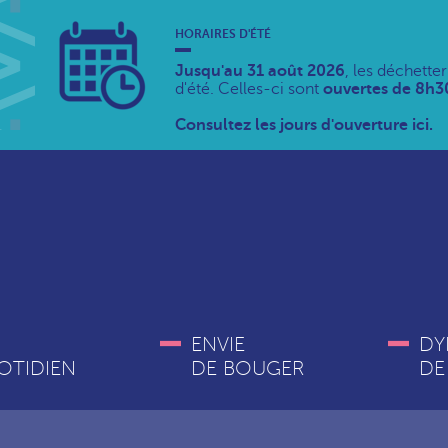
HORAIRES D'ÉTÉ
Jusqu'au 31 août 2026
, les déchette
d'été. Celles-ci sont
ouvertes de 8h30
Consultez les jours d'ouverture ici.
ENVIE
DY
OTIDIEN
DE BOUGER
DE