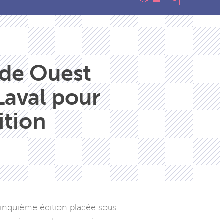
de Ouest
Laval pour
ition
cinquième édition placée sous