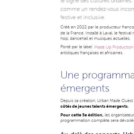
le signe des cultures urbaine
comme un rendez-vous inconto
festive et inclusive.
Créé en 2022 par le producteur fran
de la France. Installé à Laval, le fest
hop, dancehall et musiques actuelles.
Porté par le label
Made Up Production
artistiques françaises et africaines.
Une programmati
émergents
Depuis sa création, Urban Made Ouest 
côtés de jeunes talents émergents.
Pour cette 5e édition,
les organisateu
programmation complète sera dévoilé