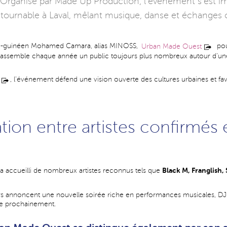
s. Organisé par Made Up Production, l’événement s’est
urnable à Laval, mêlant musique, danse et échanges 
co-guinéen Mohamed Camara, alias MINOSS,
pour
Urban Made Ouest
ival rassemble chaque année un public toujours plus nombreux autour d’u
, l’événement défend une vision ouverte des cultures urbaines et fav
on entre artistes confirmés e
Black M, Franglish,
a accueilli de nombreux artistes reconnus tels que
rs annoncent une nouvelle soirée riche en performances musicales, DJ s
e prochainement.