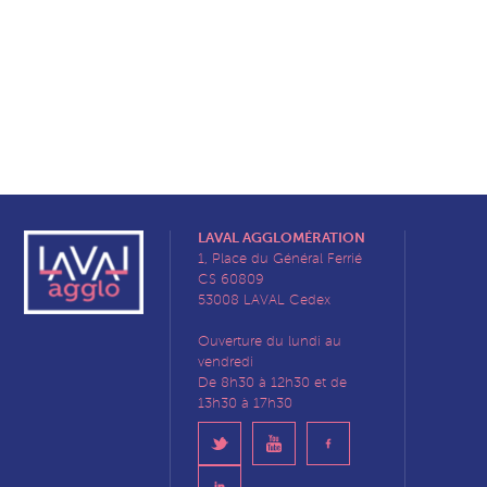
LAVAL AGGLOMÉRATION
1, Place du Général Ferrié
CS 60809
53008 LAVAL Cedex
Ouverture du lundi au
vendredi
De 8h30 à 12h30 et de
13h30 à 17h30