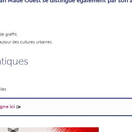
an Made Ouest se distingue également par son 
 graffiti,
utour des cultures urbaines.
atiques
lles
gne ici