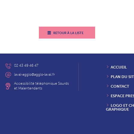
RETOUR À LA LISTE
02 43 49 46 47
ACCUEIL
laval-agglo@agglo-laval.fr
PLAN DU SIT
Accessibilité téléphonique Sourds
CONTACT
et Malentendants
ESPACE PRE
LOGO ET C
GRAPHIQUE