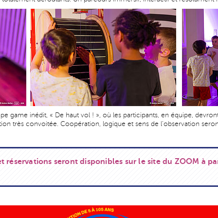
e game inédit, « De haut vol ! », où les participants, en équipe, devr
ion très convoitée. Coopération, logique et sens de l’observation seron
t réservations seront disponibles sur le site du ZOOM à p