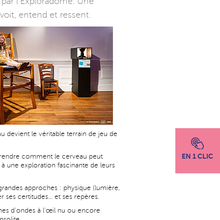
ue par l’Exploradôme. Une
oit, entend et ressent.
 devient le véritable terrain de jeu de
EN 1 CLIC
comprendre comment le cerveau peut
 à une exploration fascinante de leurs
s grandes approches : physique (lumière,
er ses certitudes… et ses repères.
ènes d’ondes à l’œil nu ou encore
solite.