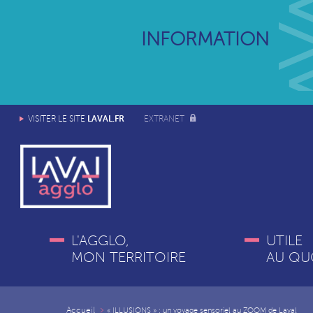
INFORMATION
LAVAL.FR
VISITER LE SITE
EXTRANET
L'AGGLO,
UTILE
MON TERRITOIRE
AU QU
Accueil
« ILLUSIONS » : un voyage sensoriel au ZOOM de Laval