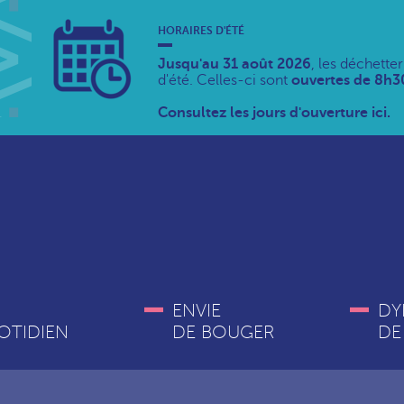
HORAIRES D'ÉTÉ
Jusqu'au 31 août 2026
, les déchette
d'été. Celles-ci sont
ouvertes de 8h30
Consultez les jours d'ouverture ici.
ENVIE
DY
OTIDIEN
DE BOUGER
DE