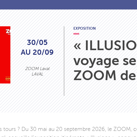
EXPOSITION
« ILLUSIO
30/05
AU 20/09
voyage se
ZOOM Laval
ZOOM de 
LAVAL
es tours ? Du 30 mai au 20 septembre 2026, le ZOOM, cen