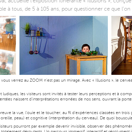
val, accueille l’exposition itinérante « Illusions », conç
e à tous, de 5 à 105 ans, pour questionner ce que l’on v
e vous verrez au ZOOM n’est pas un mirage. Avec « Illusions », le cerveau
et ludiques, les visiteurs sont invités à tester leurs perceptions et à 
sentées naissent d’interprétations erronées de nos sens, ouvrant la porte
reuve la vue, l’ouïe et le toucher, au fil d’expériences classées en troi
, oreille, peau) et cognitive (interprétation du cerveau). De quoi bouscul
s visiteurs pourront par exemple devenir invisible, observer des phénom
totalement déroutants. Un parcours immersif, interactif et résolument in