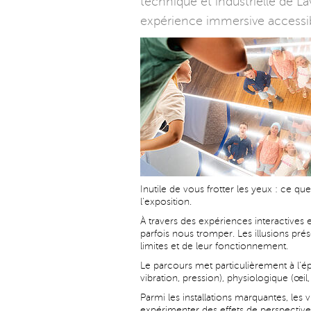
technique et industrielle de La
expérience immersive accessibl
Inutile de vous frotter les yeux : ce qu
l’exposition.
À travers des expériences interactives 
parfois nous tromper. Les illusions pré
limites et de leur fonctionnement.
Le parcours met particulièrement à l’ép
vibration, pression), physiologique (œil
Parmi les installations marquantes, le
expérimenter des effets de perspective 