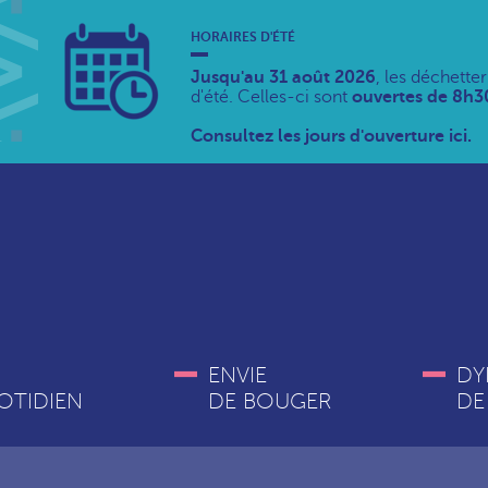
HORAIRES D'ÉTÉ
Jusqu'au 31 août 2026
, les déchette
d'été. Celles-ci sont
ouvertes de 8h30
Consultez les jours d'ouverture ici.
ENVIE
DY
OTIDIEN
DE BOUGER
DE