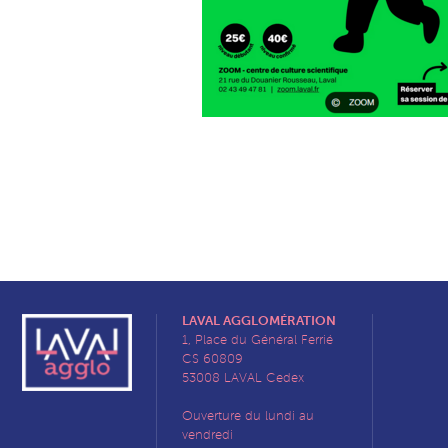
LAVAL AGGLOMÉRATION
1, Place du Général Ferrié
CS 60809
53008 LAVAL Cedex
Ouverture du lundi au
vendredi