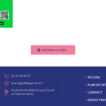
RETOUR À LA LISTE
02 43 49 46 47
ACCUEIL
laval-agglo@agglo-laval.fr
PLAN DU SIT
Accessibilité téléphonique Sourds
CONTACT
et Malentendants
ESPACE PRE