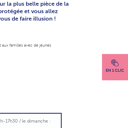
r la plus belle pièce de la
 protégée et vous allez
us de faire illusion !
t aux familles avec de jeunes
EN 1 CLIC
4h-17h30 / le dimanche :