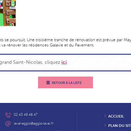
nts se poursuit. Une troisième tranche de rénovation est prévue par Ma
va rénover les résidences Galaxie et du Pavement.
 grand Saint-Nicolas, cliquez
ici
.
RETOUR À LA LISTE
02 43 49 46 47
ACCUEIL
laval-agglo@agglo-laval.fr
PLAN DU SIT