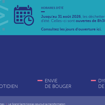
HORAIRES D'ÉTÉ
Jusqu'au 31 août 2026
, les déchette
d'été. Celles-ci sont
ouvertes de 8h30
Consultez les jours d'ouverture ici.
ENVIE
DY
OTIDIEN
DE BOUGER
DE
nes
Le Grand Saint-Nicolas poursuit sa transformation