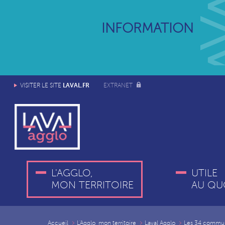
INFORMATION
LAVAL.FR
VISITER LE SITE
EXTRANET
L'AGGLO,
UTILE
MON TERRITOIRE
AU QU
Accueil
L'Agglo, mon territoire
Laval Agglo
Les 34 commu