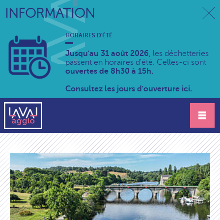
INFORMATION
HORAIRES D'ÉTÉ
Jusqu'au 31 août 2026
, les déchetteries
passent en horaires d'été. Celles-ci sont
ouvertes de 8h30 à 15h.
Consultez les jours d'ouverture ici.