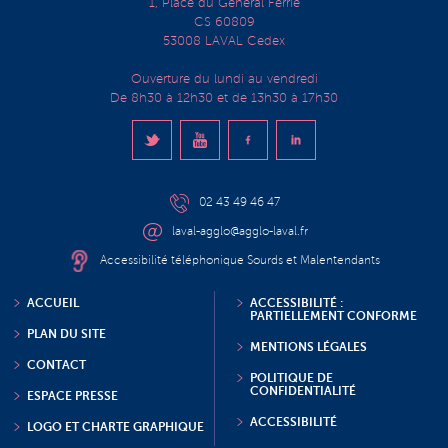
1, Place du Général Ferrié
CS 60809
53008 LAVAL Cedex
Ouverture du lundi au vendredi
De 8h30 à 12h30 et de 13h30 à 17h30
02 43 49 46 47
laval-agglo@agglo-laval.fr
Accessibilité téléphonique Sourds et Malentendants
ACCUEIL
ACCESSIBILITÉ :
PARTIELLEMENT CONFORME
PLAN DU SITE
MENTIONS LÉGALES
CONTACT
POLITIQUE DE
CONFIDENTIALITÉ
ESPACE PRESSE
ACCESSIBILITÉ
LOGO ET CHARTE GRAPHIQUE