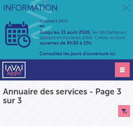
INFORMATION
HORAIRES D'ÉTÉ
Jusqu'au 31 août 2026
, les déchetteries
passent en horaires d'été. Celles-ci sont
ouvertes de 8h30 à 15h.
Consultez les jours d'ouverture ici.
Annuaire des services - Page 3
sur 3