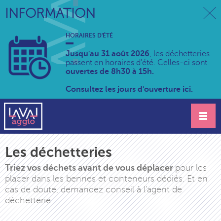
INFORMATION
HORAIRES D'ÉTÉ
Jusqu'au 31 août 2026
, les déchetteries
passent en horaires d'été. Celles-ci sont
ouvertes de 8h30 à 15h.
Consultez les jours d'ouverture ici.
Les déchetteries
Triez vos déchets avant de vous déplacer
pour les
placer dans les bennes et conteneurs dédiés. Et en
cas de doute, demandez conseil à l'agent de
déchetterie.